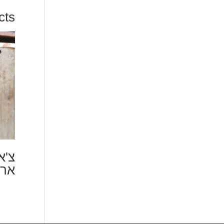
cts
צ'א
ארו