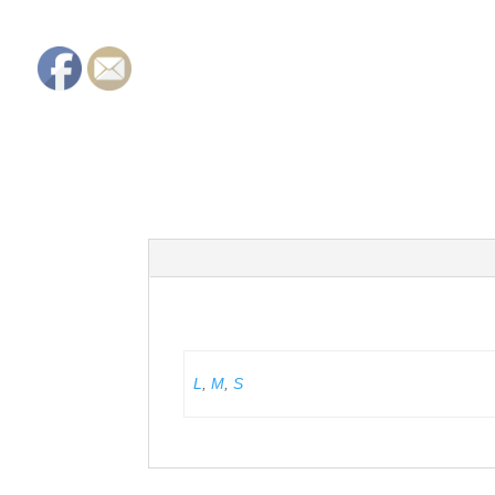
L
,
M
,
S